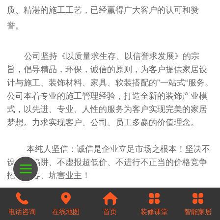
质、精湛的施工工艺，已经赢得广大客户的认可和赞
誉。
公司坚持《以质量求生存、以信誉求发展》的宗
旨，倡导精品，环保，诚信的原则，为客户提供家居设
计与施工、装饰材料、家具、软装搭配的”一站式“服务。
公司本着专业的施工管理经验，打造全新的装饰产业模
式，以先进、专业、人性的服务为客户实现完美的家居
梦想。力求实现客户、公司、员工多赢的价值理念。
本纯人坚信：诚信是企业立足市场之根本！坚决不
设价格陷阱、不虚报超低价、不进行不正当的价格竞争
招揽顾客、坑害业主！
本纯人认为：规范行业行为，应从自身做起，只有
电话咨询
在线地图
首页
装修课堂
智能家居
大家都规范起来，才能有健康良好的市场氛围，才能取